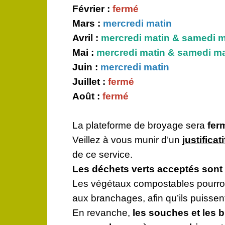
Février :
fermé
Mars :
mercredi matin
Avril :
mercredi matin & samedi m
Mai :
mercredi matin & samedi ma
Juin :
mercredi matin
Juillet :
fermé
Août :
fermé
La plateforme de broyage sera
fer
Veillez à vous munir d’un
justificat
de ce service.
Les déchets verts acceptés sont 
Les végétaux compostables pourron
aux branchages, afin qu’ils puissen
En revanche,
les souches et les 