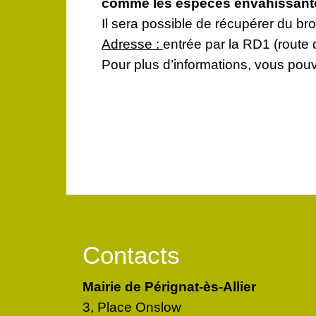
comme les espèces envahissant
Il sera possible de récupérer du bro
Adresse :
entrée par la RD1 (route d
Pour plus d’informations, vous pou
Contacts
Mairie de Pérignat-ès-Allier
3, Place Onslow