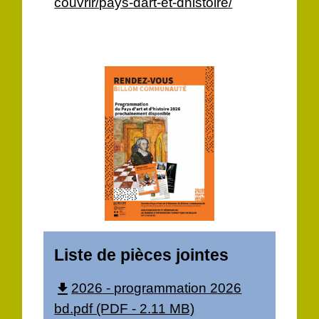
couvrir/pays-dart-et-dhistoire/
Liste de pièces jointes
2026 - programmation 2026
file_download
bd.pdf (PDF - 2.11 MB)