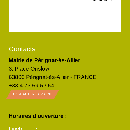
Contacts
Mairie de Pérignat-ès-Allier
3, Place Onslow
63800 Pérignat-ès-Allier - FRANCE
+33 4 73 69 52 54
CONTACTER LA MAIRIE
Horaires d'ouverture :
Lundi... :