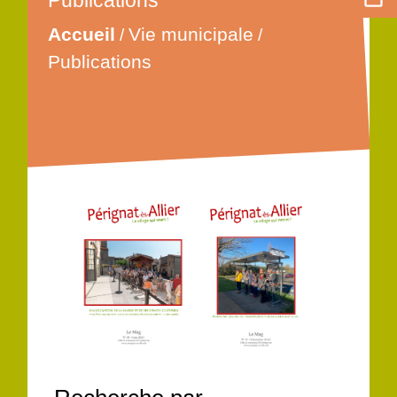
Publications
Accueil
Vie municipale
/
/
Publications