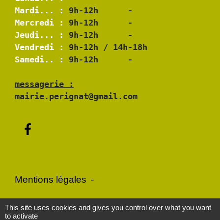
Mardi... :
Mercredi :
Jeudi... :
Vendredi :
Samedi.. :
 9h-12h      -

messagerie :
mairie.perignat@gmail.com
Mentions légales
-
Politique de confidentialité
-
Accessibilité
-
This site uses cookies and gives you control over what you want
to activate